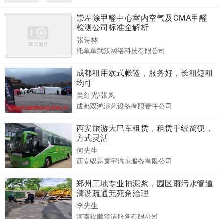
崇左除甲醛中心室内空气及CMA甲醛
检测公司标准全解析
张诗林
托单单武汉网络科技有限公司
成都租用欧式帐篷，服务好，长租短租
均可
吴红光\张凤
成都双鸿演艺设备有限责任公司
西安旅游大巴车租赁，租赁手续简便，
方式灵活
何先生
西安驭达寰宇汽车服务有限公司
郑州工地专业抽泥浆，园区雨污水管道
清淤疏通无死角治理
李先生
河南福顺清洁服务有限公司