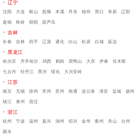
辽宁
沈阳
大连
鞍山
抚顺
本溪
丹东
锦州
营口
阜新
辽阳
盘锦
铁岭
朝阳
葫芦岛
吉林
长春
吉林
四平
辽源
通化
白山
松原
白城
延边
黑龙江
哈尔滨
齐齐哈尔
鸡西
鹤岗
双鸭山
大庆
伊春
佳木斯
七台河
牡丹江
黑河
绥化
大兴安岭
江苏
南京
无锡
徐州
常州
苏州
南通
连云港
淮安
盐城
扬州
镇江
泰州
宿迁
浙江
杭州
宁波
温州
嘉兴
湖州
绍兴
金华
衢州
舟山
台州
丽水