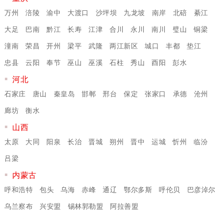
万州
涪陵
渝中
大渡口
沙坪坝
九龙坡
南岸
北碚
綦江
大足
巴南
黔江
长寿
江津
合川
永川
南川
璧山
铜梁
潼南
荣昌
开州
梁平
武隆
两江新区
城口
丰都
垫江
忠县
云阳
奉节
巫山
巫溪
石柱
秀山
酉阳
彭水
河北
石家庄
唐山
秦皇岛
邯郸
邢台
保定
张家口
承德
沧州
廊坊
衡水
山西
太原
大同
阳泉
长治
晋城
朔州
晋中
运城
忻州
临汾
吕梁
内蒙古
呼和浩特
包头
乌海
赤峰
通辽
鄂尔多斯
呼伦贝
巴彦淖尔
乌兰察布
兴安盟
锡林郭勒盟
阿拉善盟