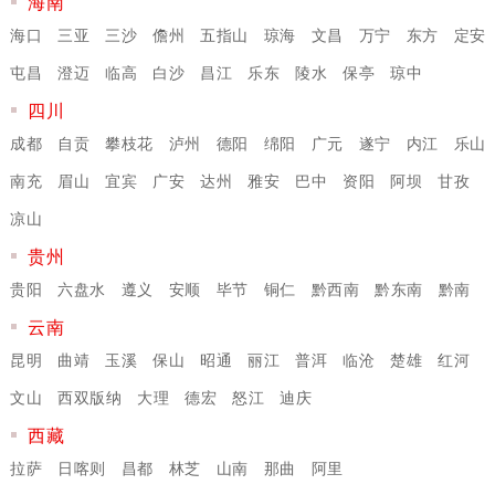
海南
海口
三亚
三沙
儋州
五指山
琼海
文昌
万宁
东方
定安
屯昌
澄迈
临高
白沙
昌江
乐东
陵水
保亭
琼中
四川
成都
自贡
攀枝花
泸州
德阳
绵阳
广元
遂宁
内江
乐山
南充
眉山
宜宾
广安
达州
雅安
巴中
资阳
阿坝
甘孜
凉山
贵州
贵阳
六盘水
遵义
安顺
毕节
铜仁
黔西南
黔东南
黔南
云南
昆明
曲靖
玉溪
保山
昭通
丽江
普洱
临沧
楚雄
红河
文山
西双版纳
大理
德宏
怒江
迪庆
西藏
拉萨
日喀则
昌都
林芝
山南
那曲
阿里