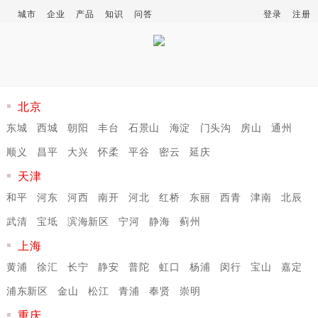
城市
企业
产品
知识
问答
登录
注册
北京
东城
西城
朝阳
丰台
石景山
海淀
门头沟
房山
通州
顺义
昌平
大兴
怀柔
平谷
密云
延庆
天津
和平
河东
河西
南开
河北
红桥
东丽
西青
津南
北辰
武清
宝坻
滨海新区
宁河
静海
蓟州
上海
黄浦
徐汇
长宁
静安
普陀
虹口
杨浦
闵行
宝山
嘉定
浦东新区
金山
松江
青浦
奉贤
崇明
重庆