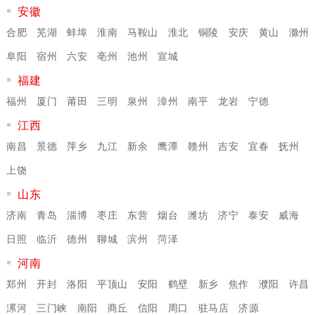
安徽
合肥
芜湖
蚌埠
淮南
马鞍山
淮北
铜陵
安庆
黄山
滁州
阜阳
宿州
六安
亳州
池州
宣城
福建
福州
厦门
莆田
三明
泉州
漳州
南平
龙岩
宁德
江西
南昌
景德
萍乡
九江
新余
鹰潭
赣州
吉安
宜春
抚州
上饶
山东
济南
青岛
淄博
枣庄
东营
烟台
潍坊
济宁
泰安
威海
日照
临沂
德州
聊城
滨州
菏泽
河南
郑州
开封
洛阳
平顶山
安阳
鹤壁
新乡
焦作
濮阳
许昌
漯河
三门峡
南阳
商丘
信阳
周口
驻马店
济源