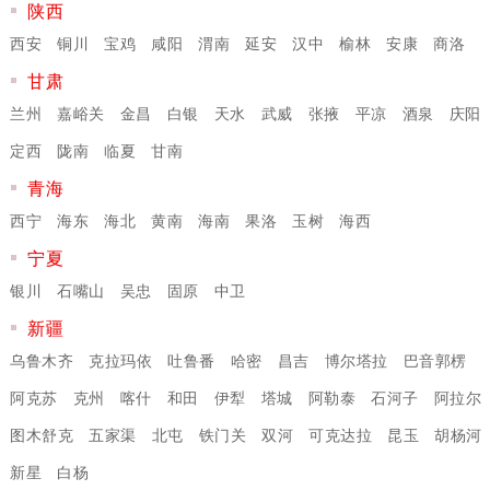
陕西
西安
铜川
宝鸡
咸阳
渭南
延安
汉中
榆林
安康
商洛
甘肃
兰州
嘉峪关
金昌
白银
天水
武威
张掖
平凉
酒泉
庆阳
定西
陇南
临夏
甘南
青海
西宁
海东
海北
黄南
海南
果洛
玉树
海西
宁夏
银川
石嘴山
吴忠
固原
中卫
新疆
乌鲁木齐
克拉玛依
吐鲁番
哈密
昌吉
博尔塔拉
巴音郭楞
阿克苏
克州
喀什
和田
伊犁
塔城
阿勒泰
石河子
阿拉尔
图木舒克
五家渠
北屯
铁门关
双河
可克达拉
昆玉
胡杨河
新星
白杨