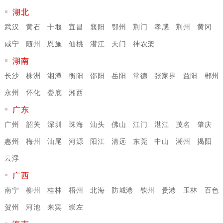
湖北
武汉
黄石
十堰
宜昌
襄阳
鄂州
荆门
孝感
荆州
黄冈
咸宁
随州
恩施
仙桃
潜江
天门
神农架
湖南
长沙
株洲
湘潭
衡阳
邵阳
岳阳
常德
张家界
益阳
郴州
永州
怀化
娄底
湘西
广东
广州
韶关
深圳
珠海
汕头
佛山
江门
湛江
茂名
肇庆
惠州
梅州
汕尾
河源
阳江
清远
东莞
中山
潮州
揭阳
云浮
广西
南宁
柳州
桂林
梧州
北海
防城港
钦州
贵港
玉林
百色
贺州
河池
来宾
崇左