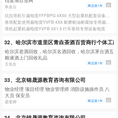
网店第1年
百
朱金云
抗拉塔机引扁电缆YFFBPG 4X50 大型起重机配套设备专用电缆 抗干扰
卷筒配套使用扁电缆YVFB 4X6 耐磨耐油耐腐蚀专用扁电缆
塔机起重机扁电缆YVFB 3X1.5 行车卷筒专用设备电缆
32、哈尔滨市道里区青垚茶酒百货商行个体工
哈尔滨老酒回收，哈尔滨名酒回收，哈尔滨茅台酒五
粮液酒上门回收礼品
网店第1年
百
王先生
33、北京锦晟源教育咨询有限公司
物业经理 项目经理 物业管理师 消防设施操作员 八
大员 保安员
网店第1年
百
梁老师
34、北京锦晟源教育咨询有限公司