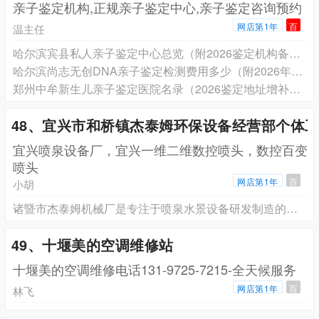
亲子鉴定机构,正规亲子鉴定中心,亲子鉴定咨询预约
网店第1年
百
温主任
哈尔滨宾县私人亲子鉴定中心总览（附2026鉴定机构备案名录）
哈尔滨尚志无创DNA亲子鉴定检测费用多少（附2026年鉴定机构名单汇总）
郑州中牟新生儿亲子鉴定医院名录（2026鉴定地址增补速查）
48、宜兴市和桥镇杰泰姆环保设备经营部个体
宜兴喷泉设备厂，宜兴一维二维数控喷头，数控百变
喷头
网店第1年
百
小胡
诸暨市杰泰姆机械厂是专注于喷泉水景设备研发制造的专业厂家，主营一维二维数控喷头、数控多仪喷头及数控百变喷头等配套水景设备，并在江苏省宜兴市和桥镇鹅洲南路248号，数码喷头设有直营门店
49、十堰美的空调维修站
十堰美的空调维修电话131-9725-7215-全天候服务
网店第1年
百
林飞