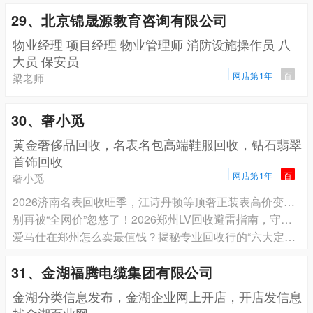
29、北京锦晟源教育咨询有限公司
物业经理 项目经理 物业管理师 消防设施操作员 八
大员 保安员
网店第1年
百
梁老师
30、奢小觅
黄金奢侈品回收，名表名包高端鞋服回收，钻石翡翠
首饰回收
网店第1年
百
奢小觅
2026济南名表回收旺季，江诗丹顿等顶奢正装表高价变现，就选全国连锁直营品牌「奢小觅」
别再被“全网价”忽悠了！2026郑州LV回收避雷指南，守住你的钱包
爱马仕在郑州怎么卖最值钱？揭秘专业回收行的“六大定价密码”与避坑指
31、金湖福腾电缆集团有限公司
金湖分类信息发布，金湖企业网上开店，开店发信息
找金湖百业网