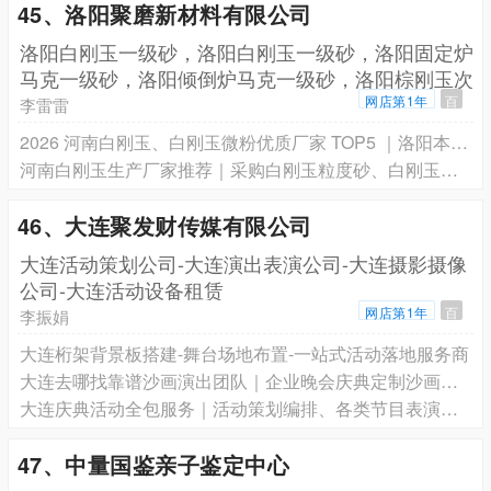
45、洛阳聚磨新材料有限公司
洛阳白刚玉一级砂，洛阳白刚玉一级砂，洛阳固定炉
马克一级砂，洛阳倾倒炉马克一级砂，洛阳棕刚玉次
一级砂，
网店第1年
百
李雷雷
2026 河南白刚玉、白刚玉微粉优质厂家 TOP5 ｜洛阳本土 0.3μm 超细微粉供货实力盘点
河南白刚玉生产厂家推荐｜采购白刚玉粒度砂、白刚玉微粉认准实力源头厂
46、大连聚发财传媒有限公司
大连活动策划公司-大连演出表演公司-大连摄影摄像
公司-大连活动设备租赁
网店第1年
百
李振娟
大连桁架背景板搭建-舞台场地布置-一站式活动落地服务商
大连去哪找靠谱沙画演出团队｜企业晚会庆典定制沙画表演公司
大连庆典活动全包服务｜活动策划编排、各类节目表演、现场摄像跟拍、器材设备租赁
47、中量国鉴亲子鉴定中心