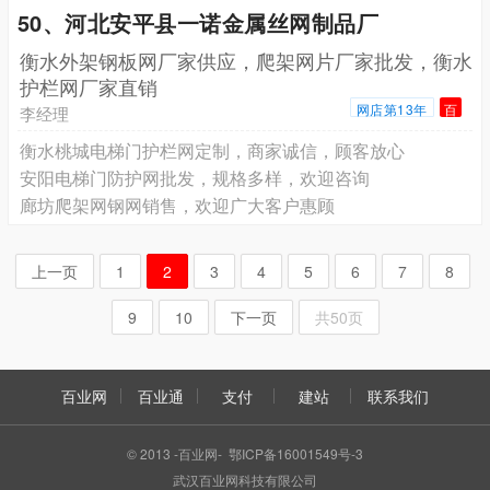
50、河北安平县一诺金属丝网制品厂
衡水外架钢板网厂家供应，爬架网片厂家批发，衡水
护栏网厂家直销
网店第13年
百
李经理
衡水桃城电梯门护栏网定制，商家诚信，顾客放心
安阳电梯门防护网批发，规格多样，欢迎咨询
廊坊爬架网钢网销售，欢迎广大客户惠顾
上一页
1
2
3
4
5
6
7
8
9
10
下一页
共50页
百业网
百业通
支付
建站
联系我们
© 2013 -百业网- 鄂ICP备16001549号-3
武汉百业网科技有限公司