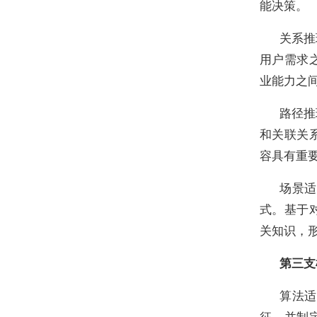
能决策。
关系推
用户需求
业能力之
路径推
和关联关
容具有重
场景适
式。基于
关知识，
第三支
算法适
征，并制