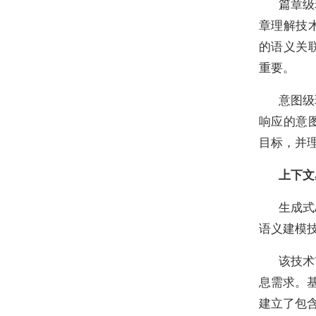
篇章级
章理解技
的语义关
重要。
意图级
响应的意
目标，并
上下文
生成式
语义建模
该技术
息需求。基
建立了包