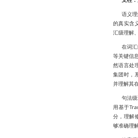
语义理
的真实含
汇级理解
在词汇
等关键信
然语言处
集团时，系
并理解其
句法级
用基于Tr
分，理解
够准确理