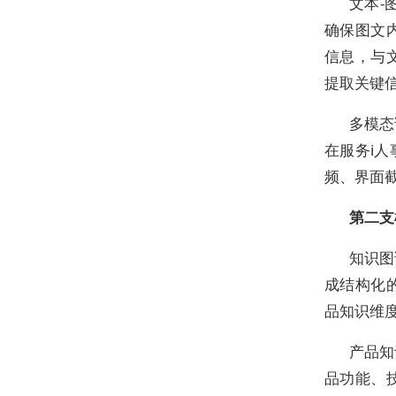
文本-
确保图文
信息，与
提取关键
多模态
在服务i
频、界面
第二支
知识图
成结构化
品知识维
产品知
品功能、