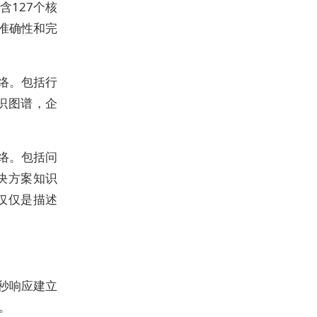
127个核
的准确性和完
络。包括行
识图谱，企
络。包括问
决方案知识
仅仅是描述
秒响应建立
。